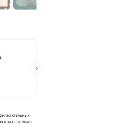
з
филей стальных
его за несколько