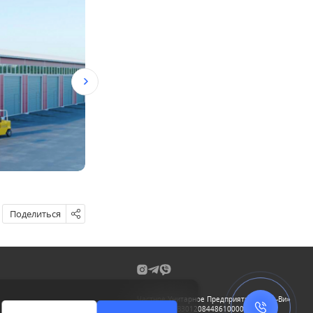
Высотные здания из металлоконструкций
Поделиться
Частное Унитарное Предприятие «О-Де-Ви»
р/с BY71PJCB30120844861000000933