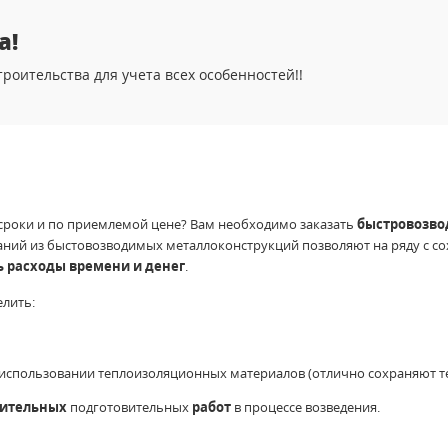
а!
роительства для учета всех особенностей!!
 сроки и по приемлемой цене? Вам необходимо заказать
быстровозво
даний из быстовозводимых металлоконструкций позволяют на ряду с с
ь расходы времени и денег
.
лить:
использовании теплоизоляционных материалов (отлично сохраняют те
нительных
подготовительных
работ
в процессе возведения.