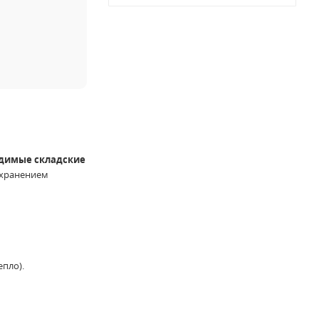
димые складские
охранением
пло).