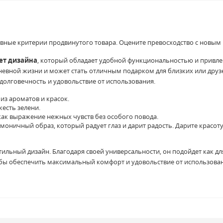
ные критерии продвинутого товара. Оцените превосходство с новым 
ет дизайна
, который обладает удобной функциональностью и привл
евной жизни и может стать отличным подарком для близких или друз
долговечность и удовольствие от использования.
из ароматов и красок.
жесть зелени.
 как выражение нежных чувств без особого повода.
рмоничный образ, который радует глаз и дарит радость. Дарите красот
тильный дизайн. Благодаря своей универсальности, он подойдет как д
чтобы обеспечить максимальный комфорт и удовольствие от использова