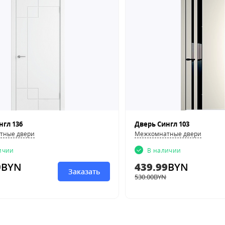
нгл 136
Дверь Сингл 103
тные двери
Межкомнатные двери
ичии
В наличии
9
BYN
439.99
BYN
Заказать
530.00
BYN