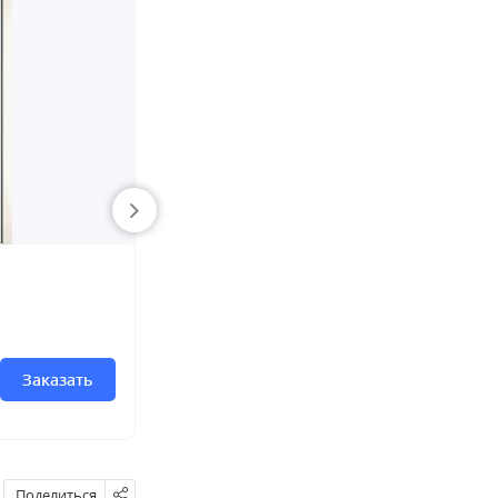
Дверь Сингл 135
Межкомнатные двери
В наличии
319.99
BYN
Заказать
Заказать
384.00
BYN
Поделиться