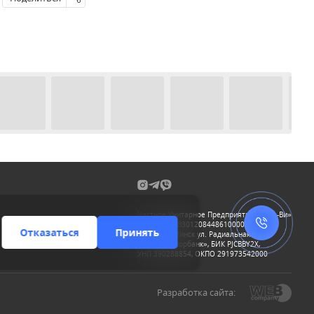
Частное Унитарное Предприятие «О-Де-Ви»
р/с BY71PJCB30120844861000000933
Отказаться
Принять
220070, г. Минск ул. Радиальная 38а
в ОАО «Приорбанк», БИК PJCBBY2X,
УНП 390288854, ОКПО 291973542000
Разработка сайта: