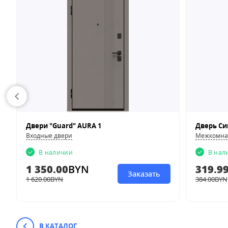
Двери "Guard" AURA 1
Дверь Си
Входные двери
Межкомна
В наличии
В нал
1 350.00
BYN
319.9
Заказать
1 620.00
BYN
384.00
BYN
В КАТАЛОГ