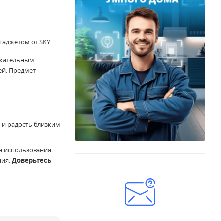
гаджетом от SKY.
екательным
ей. Предмет
у и радость близким
ля использования
ния.
Доверьтесь